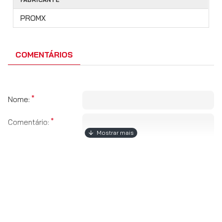
PROMX
COMENTÁRIOS
Nome:
Comentário:
Obs:
HTML não é suportado!
Fraco
Bom
Avaliação:
CAPTCHA