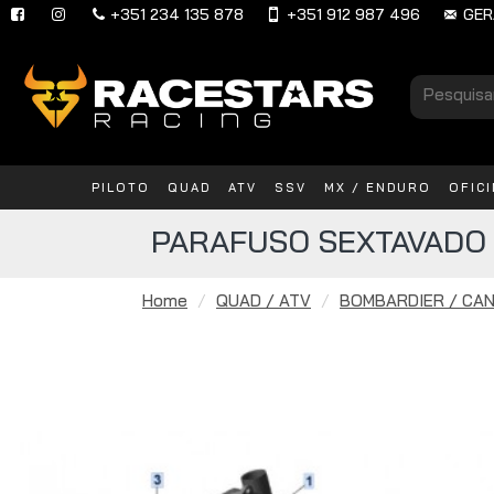
+351 234 135 878
+351 912 987 496
GER
PILOTO
QUAD
ATV
SSV
MX / ENDURO
OFIC
PARAFUSO SEXTAVADO 
Home
QUAD / ATV
BOMBARDIER / CAN