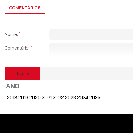
COMENTÁRIOS
Nome:
Comentário:
Opções
Obs:
HTML não é suportado!
ANO
Fraco
Bom
Avaliação:
2018 2019 2020 2021 2022 2023 2024 2025
CAPTCHA
Por favor insira o
captcha abaixo