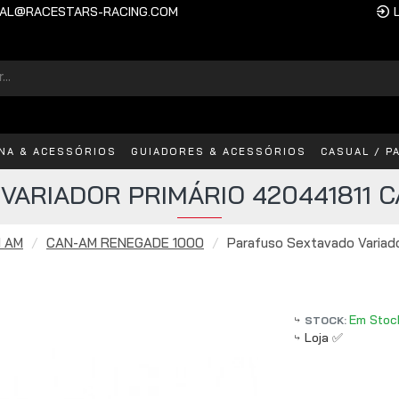
AL@RACESTARS-RACING.COM
INA & ACESSÓRIOS
GUIADORES & ACESSÓRIOS
CASUAL / P
VARIADOR PRIMÁRIO 420441811 
 AM
CAN-AM RENEGADE 1000
Parafuso Sextavado Variad
Em Stoc
STOCK:
Loja ✅