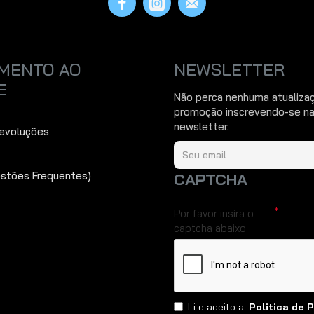
MENTO AO
NEWSLETTER
E
Não perca nenhuma atualiza
promoção inscrevendo-se na
newsletter.
Devoluções
estões Frequentes)
CAPTCHA
Por favor insira o
captcha abaixo
Li e aceito a
Politica de 