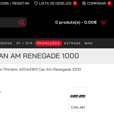
LOGIN / REGISTAR
LISTA DE DESEJOS
COMPARAR
0
0
0 produto(s) - 0.00€
ADDOCK
DT / DTR
PROMOÇÕES
ESTRADA
BIKE
CAN AM RENEGADE 1000
or Primário 420441811 Can Am Renegade 1000
k
CAN-AM