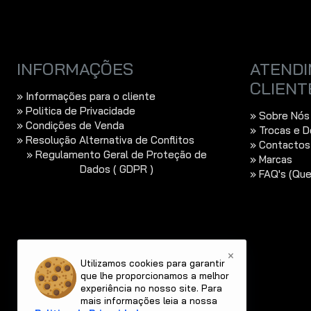
INFORMAÇÕES
ATENDI
CLIENT
» Informações para o cliente
» Politica de Privacidade
» Sobre Nós
» Condições de Venda
» Trocas e 
» Resolução Alternativa de Conflitos
» Contactos
» Regulamento Geral de Proteção de
» Marcas
Dados ( GDPR )
» FAQ's (Qu
×
Utilizamos cookies para garantir
que lhe proporcionamos a melhor
experiência no nosso site. Para
mais informações leia a nossa