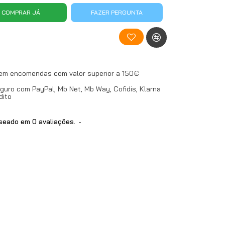
COMPRAR JÁ
FAZER PERGUNTA
 em encomendas com valor superior a 150€
uro com PayPal, Mb Net, Mb Way, Cofidis, Klarna
dito
eado em 0 avaliações.
-