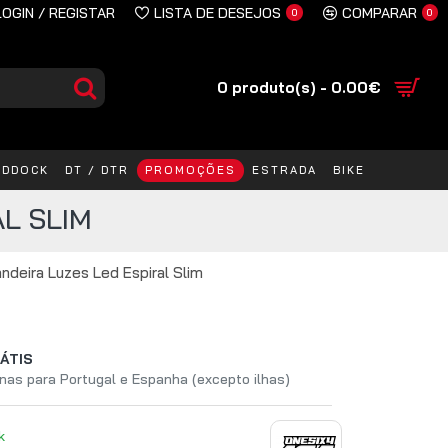
LOGIN / REGISTAR
LISTA DE DESEJOS
COMPARAR
0
0
0 produto(s) - 0.00€
ADDOCK
DT / DTR
PROMOÇÕES
ESTRADA
BIKE
L SLIM
ndeira Luzes Led Espiral Slim
ÁTIS
nas para Portugal e Espanha (excepto ilhas)
k