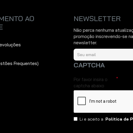
MENTO AO
NEWSLETTER
E
Não perca nenhuma atualiza
promoção inscrevendo-se na
newsletter.
Devoluções
estões Frequentes)
CAPTCHA
Por favor insira o
captcha abaixo
Li e aceito a
Politica de 