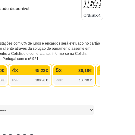
ade disponível
ONESIX4
tações com 0% de juros e encargos será efetuado no cartão
 do cliente através da solução de pagamento assente em
entre a Cofidis e o comerciante. Informe-se na Cofidis,
e Portugal com o nº 921.
4x
5x
6x
0€
45,23€
36,18€
30,15
0 €
PVP:
180,90 €
PVP:
180,90 €
PVP:
180,90 