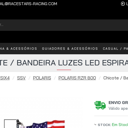
AL@RACESTARS-RACING.COM
INA & ACESSÓRIOS
GUIADORES & ACESSÓRIOS
CASUAL / P
TE / BANDEIRA LUZES LED ESPIRA
SIX4
SSV
POLARIS
POLARIS RZR 800
Chicote / Ba
ENVIO GR
Válido ape
Em Stoc
STOCK: