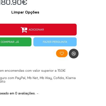
180.90€
Limpar Opções
ADICIONAR
COMPRAR JÁ
FAZER PERGUNTA
 em encomendas com valor superior a 150€
uro com PayPal, Mb Net, Mb Way, Cofidis, Klarna
dito
eado em 0 avaliações.
-