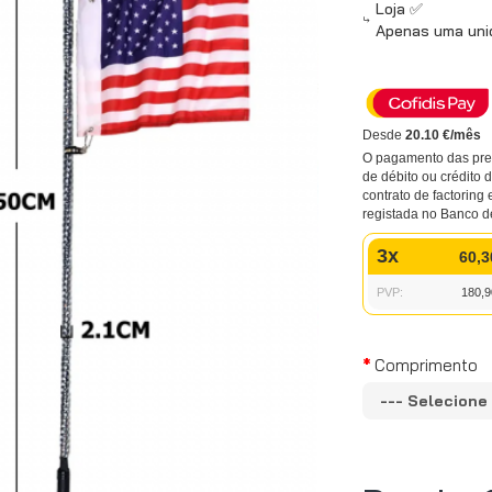
Loja ✅
Apenas uma unid
Desde
20.10 €/mês
O pagamento das pres
de débito ou crédito
contrato de factoring 
registada no Banco d
3x
60,3
PVP:
180,9
Comprimento