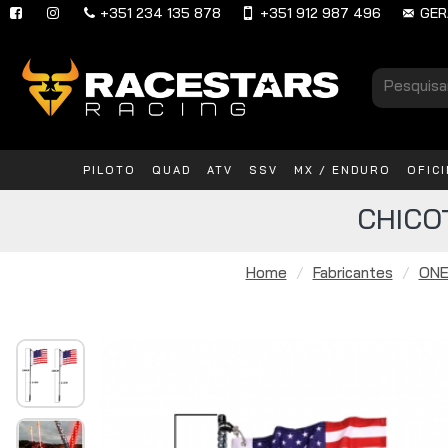
+351 234 135 878
+351 912 987 496
GER
PILOTO
QUAD
ATV
SSV
MX / ENDURO
OFIC
CHICO
Home
Fabricantes
ONE