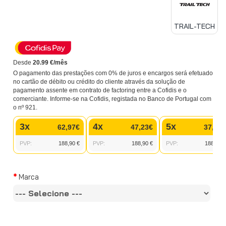
TRAIL-TECH
Desde
20.99 €/mês
O pagamento das prestações com 0% de juros e encargos será efetuado
no cartão de débito ou crédito do cliente através da solução de
pagamento assente em contrato de factoring entre a Cofidis e o
comerciante. Informe-se na Cofidis, registada no Banco de Portugal com
o nº 921.
3x
4x
5x
62,97€
47,23€
37,78€
PVP:
188,90 €
PVP:
188,90 €
PVP:
188,90 €
Marca