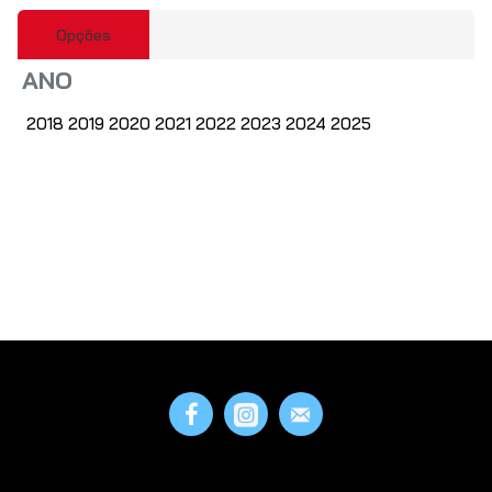
Opções
Obs:
HTML não é suportado!
ANO
Fraco
Bom
Avaliação:
2018 2019 2020 2021 2022 2023 2024 2025
CAPTCHA
Por favor insira o
captcha abaixo
CONTINUAR