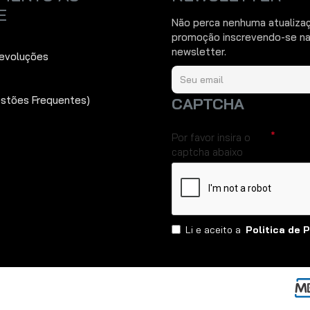
E
Não perca nenhuma atualiza
promoção inscrevendo-se na
newsletter.
Devoluções
estões Frequentes)
CAPTCHA
Por favor insira o
captcha abaixo
Li e aceito a
Politica de 