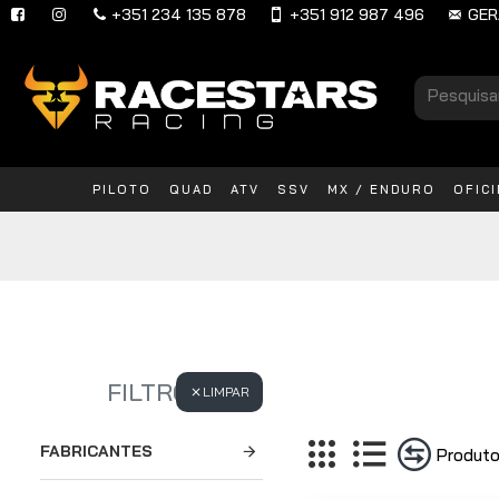
+351 234 135 878
+351 912 987 496
GER
PILOTO
QUAD
ATV
SSV
MX / ENDURO
OFIC
FILTRO
LIMPAR
FABRICANTES
Produto