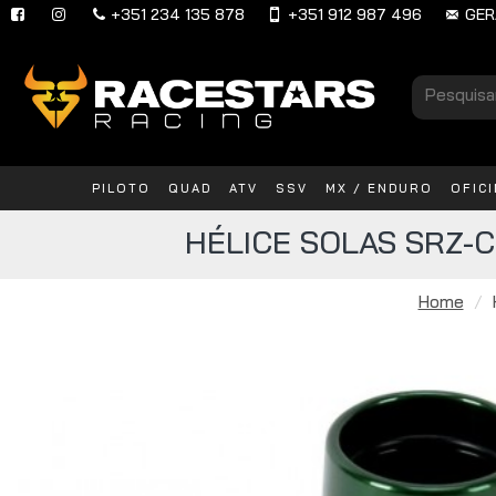
+351 234 135 878
+351 912 987 496
GER
PILOTO
QUAD
ATV
SSV
MX / ENDURO
OFIC
HÉLICE SOLAS SRZ-C
Home