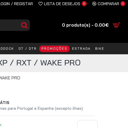
LOGIN / REGISTAR
LISTA DE DESEJOS
COMPARAR
0
0
0 produto(s) - 0.00€
ADDOCK
DT / DTR
PROMOÇÕES
ESTRADA
BIKE
XP / RXT / WAKE PRO
/ WAKE PRO
ÁTIS
nas para Portugal e Espanha (excepto ilhas)
k