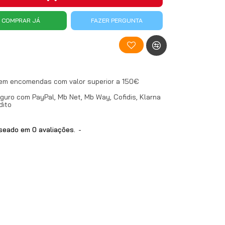
COMPRAR JÁ
FAZER PERGUNTA
 em encomendas com valor superior a 150€
uro com PayPal, Mb Net, Mb Way, Cofidis, Klarna
dito
eado em 0 avaliações.
-