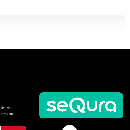
ção ou
 nossa
CONTINUAR