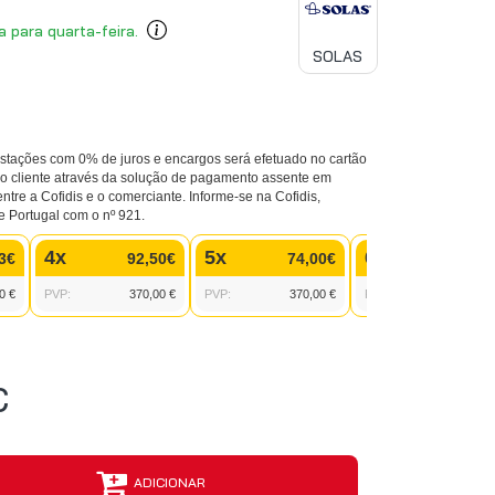
a para quarta-feira.
SOLAS
tações com 0% de juros e encargos será efetuado no cartão
 do cliente através da solução de pagamento assente em
entre a Cofidis e o comerciante. Informe-se na Cofidis,
e Portugal com o nº 921.
4x
5x
6x
3€
92,50€
74,00€
61,67
0 €
PVP:
370,00 €
PVP:
370,00 €
PVP:
370,00 
€
ADICIONAR