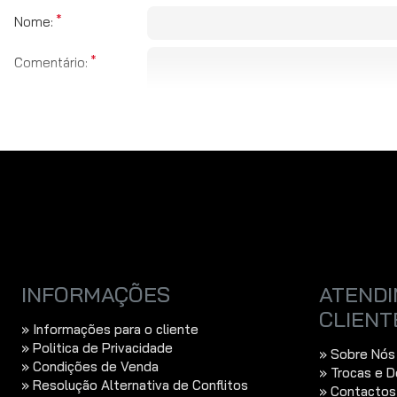
Nome:
Comentário:
Obs:
HTML não é suportado!
Fraco
Bom
Avaliação:
CAPTCHA
Por favor insira o
captcha abaixo
INFORMAÇÕES
ATENDI
CLIENT
» Informações para o cliente
» Politica de Privacidade
» Sobre Nós
» Condições de Venda
» Trocas e 
» Resolução Alternativa de Conflitos
» Contactos