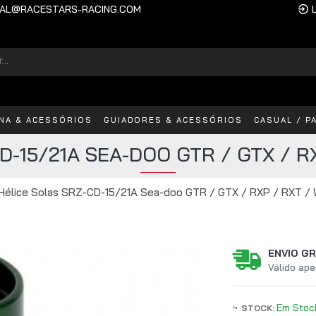
AL@RACESTARS-RACING.COM
INA & ACESSÓRIOS
GUIADORES & ACESSÓRIOS
CASUAL / P
D-15/21A SEA-DOO GTR / GTX / R
Hélice Solas SRZ-CD-15/21A Sea-doo GTR / GTX / RXP / RXT 
ENVIO GR
Válido ape
Em Stoc
STOCK: