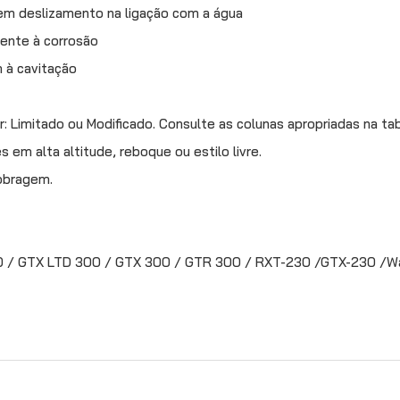
em deslizamento na ligação com a água
tente à corrosão
 à cavitação
: Limitado ou Modificado. Consulte as colunas apropriadas na tab
em alta altitude, reboque ou estilo livre.
dobragem.
0 / GTX LTD 300 / GTX 300 / GTR 300 / RXT-230 /GTX-230 /W