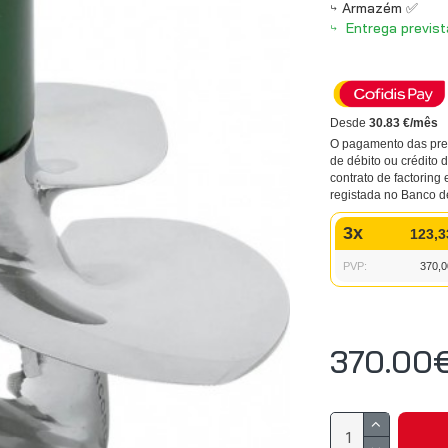
Armazém ✅
Entrega previst
Desde
30.83 €/mês
O pagamento das pres
de débito ou crédito
contrato de factoring 
registada no Banco d
3x
123,3
PVP:
370,0
370.00