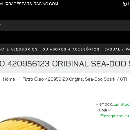
AL@RACESTARS-RACING.COM
INA & ACESSÓRIOS
GUIADORES & ACESSÓRIOS
CASUAL / P
O 420956123 ORIGINAL SEA-DOO 
Home
Filtro Óleo 420956123 Original Sea-Doo Spark / GTI
Em Stoc
STOCK:
Loja ✅
Entrega previst