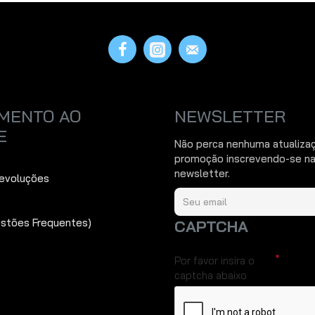
MENTO AO
NEWSLETTER
E
Não perca nenhuma atualiza
promoção inscrevendo-se na
newsletter.
Devoluções
estões Frequentes)
CAPTCHA
Por favor insira o
captcha abaixo