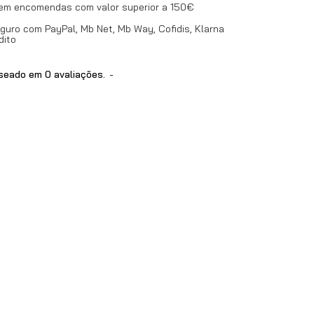
 em encomendas com valor superior a 150€
uro com PayPal, Mb Net, Mb Way, Cofidis, Klarna
dito
eado em 0 avaliações.
-