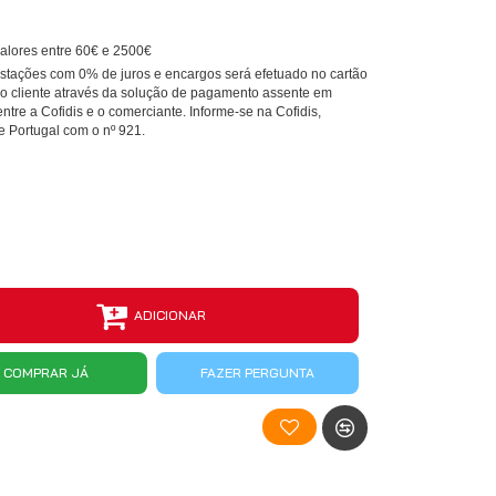
alores entre 60€ e 2500€
tações com 0% de juros e encargos será efetuado no cartão
 do cliente através da solução de pagamento assente em
entre a Cofidis e o comerciante. Informe-se na Cofidis,
e Portugal com o nº 921.
ADICIONAR
COMPRAR JÁ
FAZER PERGUNTA