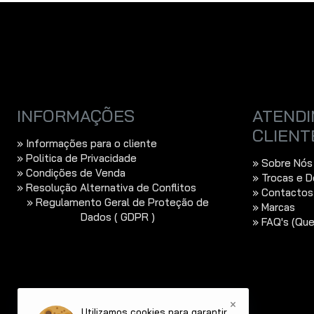
Obs:
HTML não é suportado!
Fraco
Bom
Avaliação:
CAPTCHA
Por favor insira o
captcha abaixo
INFORMAÇÕES
ATENDI
CLIENT
» Informações para o cliente
» Politica de Privacidade
» Sobre Nós
» Condições de Venda
» Trocas e 
» Resolução Alternativa de Conflitos
» Contactos
» Regulamento Geral de Proteção de
» Marcas
Dados ( GDPR )
» FAQ's (Qu
×
Utilizamos cookies para garantir