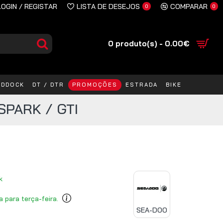
LOGIN / REGISTAR
LISTA DE DESEJOS
COMPARAR
0
0
0 produto(s) - 0.00€
ADDOCK
DT / DTR
PROMOÇÕES
ESTRADA
BIKE
SPARK / GTI
k
a para terça-feira.
SEA-DOO