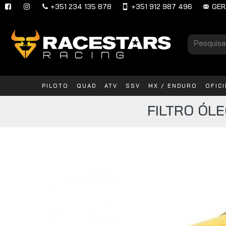
+351 234 135 878
+351 912 987 496
GER
PILOTO
QUAD
ATV
SSV
MX / ENDURO
OFIC
FILTRO ÓLE