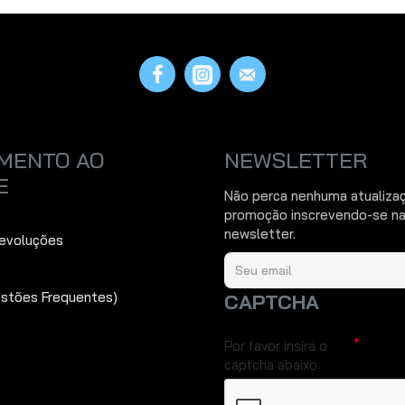
MENTO AO
NEWSLETTER
E
Não perca nenhuma atualiza
promoção inscrevendo-se na
newsletter.
Devoluções
estões Frequentes)
CAPTCHA
Por favor insira o
captcha abaixo