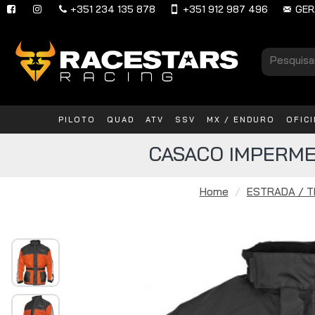
+351 234 135 878
+351 912 987 496
GER
PILOTO
QUAD
ATV
SSV
MX / ENDURO
OFIC
CASACO IMPERME
Home
ESTRADA / T