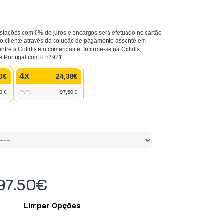
tações com 0% de juros e encargos será efetuado no cartão
 do cliente através da solução de pagamento assente em
entre a Cofidis e o comerciante. Informe-se na Cofidis,
e Portugal com o nº 921.
4x
0€
24,38€
0 €
PVP:
97,50 €
97.50€
Limpar Opções