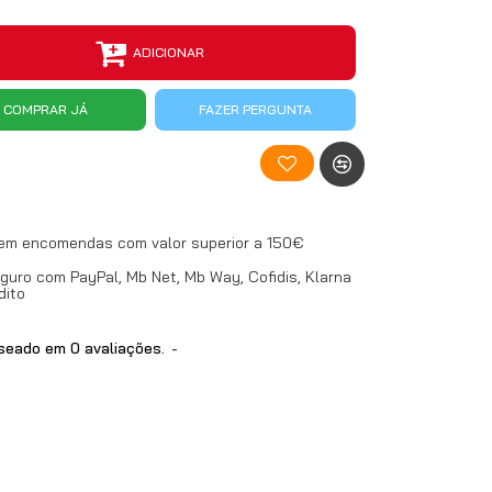
ADICIONAR
COMPRAR JÁ
FAZER PERGUNTA
 em encomendas com valor superior a 150€
uro com PayPal, Mb Net, Mb Way, Cofidis, Klarna
dito
eado em 0 avaliações.
-