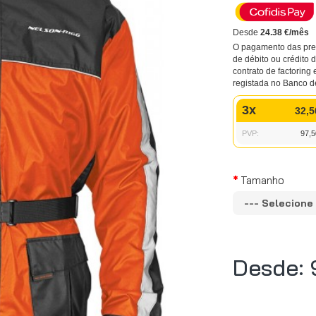
Desde
24.38 €/mês
O pagamento das pres
de débito ou crédito
contrato de factoring 
registada no Banco d
3x
32,5
PVP:
97,5
Tamanho
Desde: 