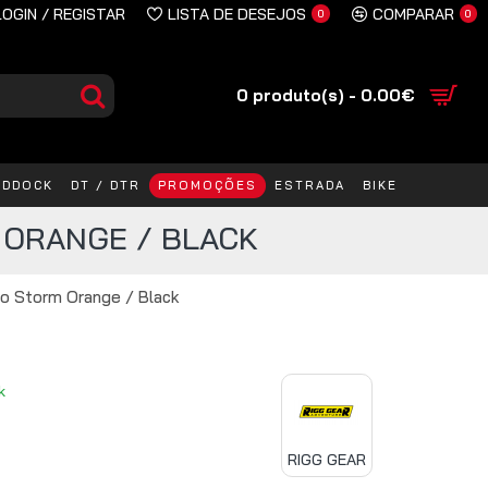
LOGIN / REGISTAR
LISTA DE DESEJOS
COMPARAR
0
0
0 produto(s) - 0.00€
ADDOCK
DT / DTR
PROMOÇÕES
ESTRADA
BIKE
 ORANGE / BLACK
o Storm Orange / Black
k
RIGG GEAR