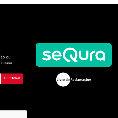
ção ou
 nossa
ENVIAR