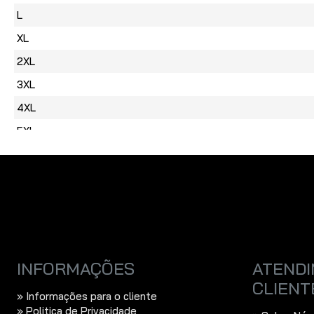
Por favor insira o
L
captcha abaixo
XL
2XL
3XL
4XL
5XL
INFORMAÇÕES
ATENDI
CLIENT
» Informações para o cliente
» Politica de Privacidade