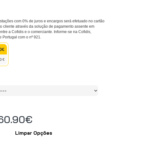
tações com 0% de juros e encargos será efetuado no cartão
 do cliente através da solução de pagamento assente em
entre a Cofidis e o comerciante. Informe-se na Cofidis,
e Portugal com o nº 921.
0€
0 €
 60.90€
Limpar Opções