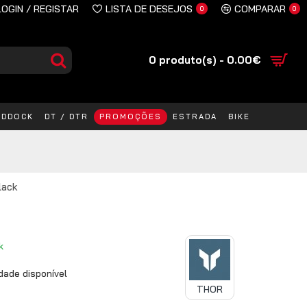
LOGIN / REGISTAR
LISTA DE DESEJOS
COMPARAR
0
0
0 produto(s) - 0.00€
ADDOCK
DT / DTR
PROMOÇÕES
ESTRADA
BIKE
lack
k
ade disponível
THOR