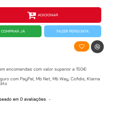
ADICIONAR
COMPRAR JÁ
FAZER PERGUNTA
 em encomendas com valor superior a 150€
uro com PayPal, Mb Net, Mb Way, Cofidis, Klarna
dito
eado em 0 avaliações.
-