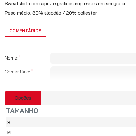
Sweatshirt com capuz e gráficos impressos em serigrafia
Peso médio, 80% algodão / 20% poliéster
COMENTÁRIOS
Nome:
Comentário:
Opções
Obs:
HTML não é suportado!
TAMANHO
Fraco
Bom
Avaliação:
S
CAPTCHA
M