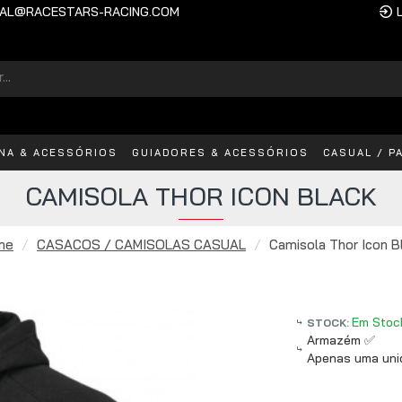
AL@RACESTARS-RACING.COM
INA & ACESSÓRIOS
GUIADORES & ACESSÓRIOS
CASUAL / P
CAMISOLA THOR ICON BLACK
me
CASACOS / CAMISOLAS CASUAL
Camisola Thor Icon B
Em Stoc
STOCK:
Armazém ✅
Apenas uma unid