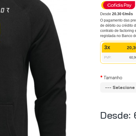
Desde
20.30 €/mês
O pagamento das pres
de débito ou crédito
contrato de factoring 
registada no Banco d
3x
20,3
PVP:
60,9
Tamanho
Desde: