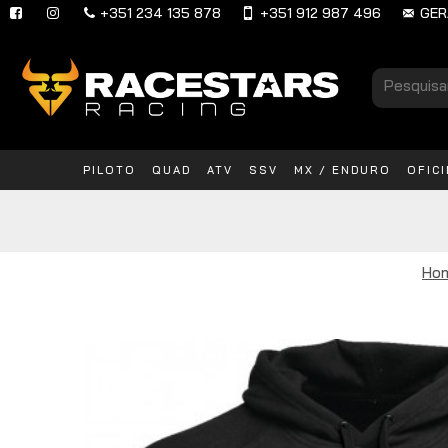
+351 234 135 878
+351 912 987 496
GER
PILOTO
QUAD
ATV
SSV
MX / ENDURO
OFIC
Ho