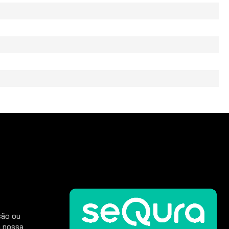
CONTINUAR
ção ou
 nossa