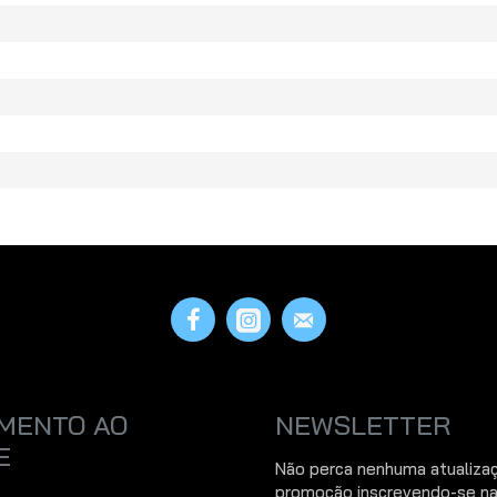
MENTO AO
NEWSLETTER
E
Não perca nenhuma atualiza
promoção inscrevendo-se na