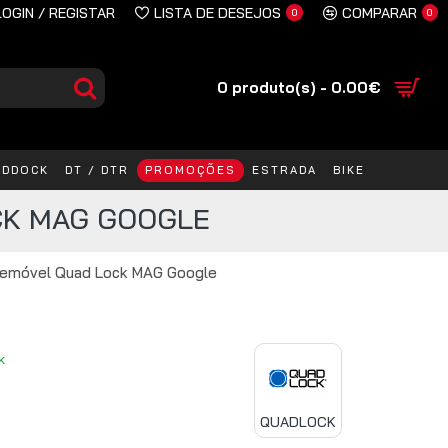
LOGIN / REGISTAR
LISTA DE DESEJOS
COMPARAR
0
0
0 produto(s) - 0.00€
ADDOCK
DT / DTR
PROMOÇÕES
ESTRADA
BIKE
CK MAG GOOGLE
lemóvel Quad Lock MAG Google
k
QUADLOCK