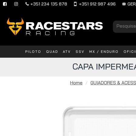
+351 234 135 878
+351 912 987 496
GER
PILOTO
QUAD
ATV
SSV
MX / ENDURO
OFIC
CAPA IMPERME
Home
GUIADORES & ACES