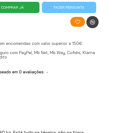
COMPRAR JÁ
FAZER PERGUNTA
 em encomendas com valor superior a 150€
uro com PayPal, Mb Net, Mb Way, Cofidis, Klarna
dito
eado em 0 avaliações.
-
0 kg. Está tudo na técnica, não na força.