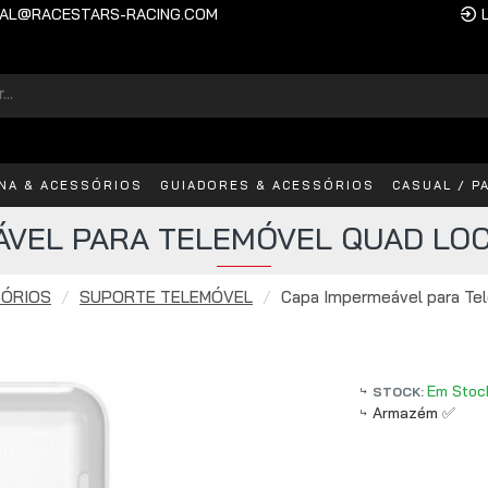
AL@RACESTARS-RACING.COM
INA & ACESSÓRIOS
GUIADORES & ACESSÓRIOS
CASUAL / P
ÁVEL PARA TELEMÓVEL QUAD LO
SÓRIOS
SUPORTE TELEMÓVEL
Capa Impermeável para Te
Em Stoc
STOCK:
Armazém ✅