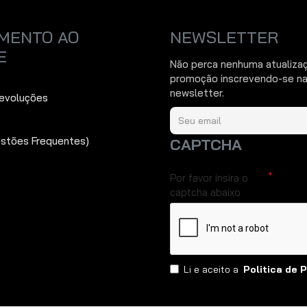
MENTO AO
NEWSLETTER
E
Não perca nenhuma atualiza
promoção inscrevendo-se na
newsletter.
Devoluções
estões Frequentes)
CAPTCHA
Por favor insira o
captcha abaixo
Li e aceito a
Politica de 