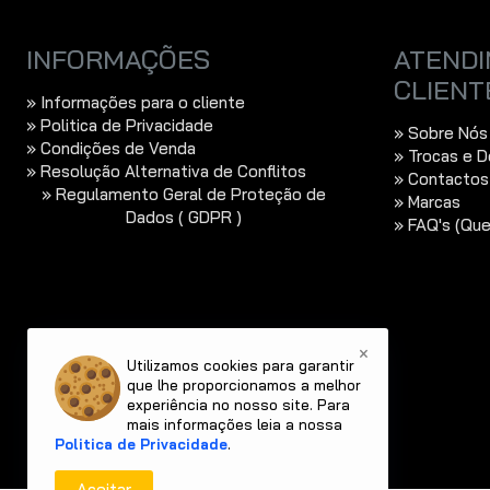
INFORMAÇÕES
ATENDI
CLIENT
» Informações para o cliente
» Politica de Privacidade
» Sobre Nós
» Condições de Venda
» Trocas e 
» Resolução Alternativa de Conflitos
» Contactos
» Regulamento Geral de Proteção de
» Marcas
Dados ( GDPR )
» FAQ's (Qu
×
Utilizamos cookies para garantir
que lhe proporcionamos a melhor
experiência no nosso site. Para
mais informações leia a nossa
Politica de Privacidade
.
Aceitar