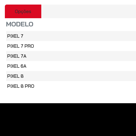
Opções
Obs:
HTML não é suportado!
MODELO
Fraco
Bom
Avaliação:
PIXEL 7
CAPTCHA
PIXEL 7 PRO
Por favor insira o
PIXEL 7A
captcha abaixo
PIXEL 6A
PIXEL 8
PIXEL 8 PRO