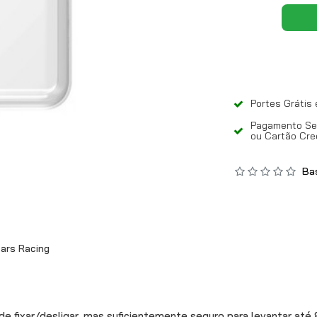
Portes Grátis
Pagamento Seg
ou Cartão Cre
Bas
ars Racing
 fixar/desligar, mas suficientemente seguro para levantar até 8