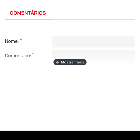
COMENTÁRIOS
Nome:
Comentário:
Obs:
HTML não é suportado!
Fraco
Bom
Avaliação:
CAPTCHA
Por favor insira o
captcha abaixo