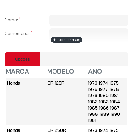
HONDA CR 125R 1980
HONDA CR 125R 1981
Nome:
HONDA CR 125R 1982
Comentário:
HONDA CR 125R 1983
HONDA CR 125R 1984
HONDA CR 125R 1985
Opções
Obs:
HTML não é suportado!
HONDA CR 125R 1986
MARCA
MODELO
ANO
Fraco
Bom
Avaliação:
HONDA CR 125R 1987
Honda
CR 125R
1973 1974 1975
CAPTCHA
1976 1977 1978
HONDA CR 125R 1988
1979 1980 1981
Por favor insira o
1982 1983 1984
HONDA CR 125R 1989
captcha abaixo
1985 1986 1987
1988 1989 1990
HONDA CR 125R 1990
1991
HONDA CR 125R 1991
Honda
CR 250R
1973 1974 1975