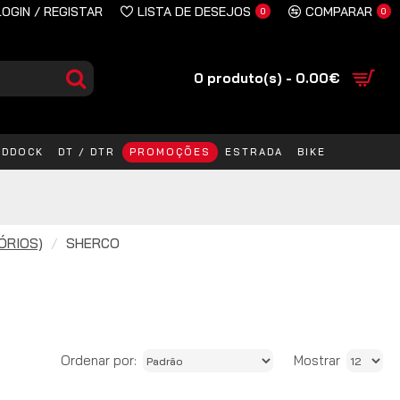
LOGIN / REGISTAR
LISTA DE DESEJOS
COMPARAR
0
0
0 produto(s) - 0.00€
ADDOCK
DT / DTR
PROMOÇÕES
ESTRADA
BIKE
ÓRIOS)
SHERCO
Ordenar por:
Mostrar