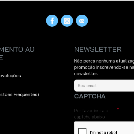
MENTO AO
NEWSLETTER
E
Não perca nenhuma atualiza
promoção inscrevendo-se na
newsletter.
Devoluções
estões Frequentes)
CAPTCHA
Por favor insira o
captcha abaixo