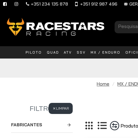
+351 234 135 878
+351 912 987 496
GER
PILOTO
QUAD
ATV
SSV
MX / ENDURO
OFIC
Home
MX / EN
FILTRO
LIMPAR
FABRICANTES
Produto