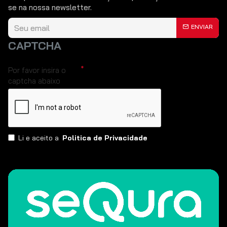
BETA RR 4T 350 2018
se na nossa newsletter.
BETA RR 4T 350 2019
ENVIAR
BETA RR 4T 350 2020
CAPTCHA
BETA RR 4T 390 2015
Por favor insira o
BETA RR 4T 390 2016
captcha abaixo
BETA RR 4T 390 2017
BETA RR 4T 390 2018
BETA RR 4T 390 2019
Li e aceito a
Politica de Privacidade
BETA RR 4T 390 2020
BETA RR 4T 400 2005
BETA RR 4T 400 2006
BETA RR 4T 400 2007