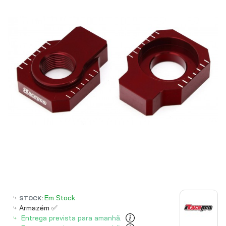
Em Stock
STOCK:
Armazém ✅
Entrega prevista para amanhã.