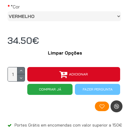
*Cor
34.50€
Limpar Opções
ADICIONAR
COMPRAR JÁ
FAZER PERGUNTA
Portes Grátis em encomendas com valor superior a 150€