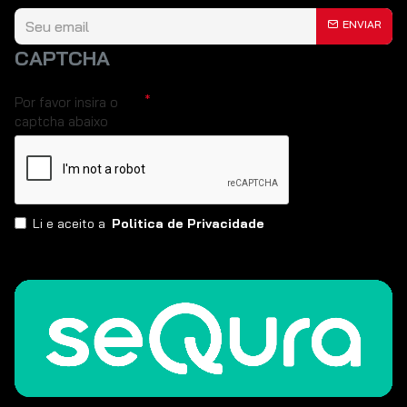
BETA RR 4T 350 2019
ENVIAR
BETA RR 4T 350 2020
CAPTCHA
BETA RR 4T 390 2015
Por favor insira o
BETA RR 4T 390 2016
captcha abaixo
BETA RR 4T 390 2017
BETA RR 4T 390 2018
BETA RR 4T 390 2019
Li e aceito a
Politica de Privacidade
BETA RR 4T 390 2020
BETA RR 4T 400 2005
BETA RR 4T 400 2006
BETA RR 4T 400 2007
BETA RR 4T 400 2008