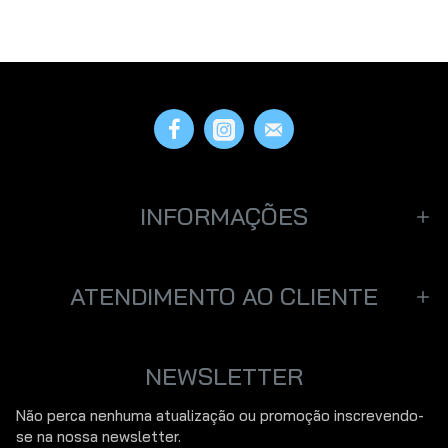
BETA RR 2T 300 2019
BETA RR 2T 300 2020
CONTINUAR
BETA RR 4T 250 2005
BETA RR 4T 250 2006
BETA RR 4T 350 2011
BETA RR 4T 350 2012
INFORMAÇÕES
BETA RR 4T 350 2013
BETA RR 4T 350 2014
ATENDIMENTO AO CLIENTE
BETA RR 4T 350 2015
BETA RR 4T 350 2016
NEWSLETTER
BETA RR 4T 350 2017
Não perca nenhuma atualização ou promoção inscrevendo-
BETA RR 4T 350 2018
se na nossa newsletter.