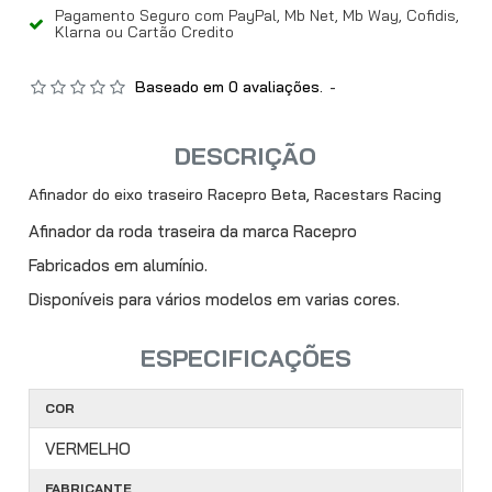
Pagamento Seguro com PayPal, Mb Net, Mb Way, Cofidis,
Klarna ou Cartão Credito
Baseado em 0 avaliações.
-
DESCRIÇÃO
Afinador do eixo traseiro Racepro Beta, Racestars Racing
Afinador da roda traseira da marca Racepro
Fabricados em alumínio.
Disponíveis para vários modelos em varias cores.
ESPECIFICAÇÕES
COR
VERMELHO
FABRICANTE