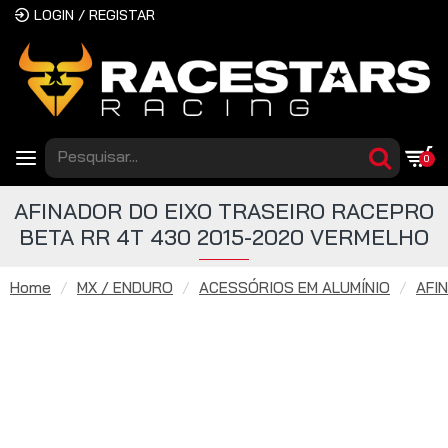
LOGIN / REGISTAR
0
AFINADOR DO EIXO TRASEIRO RACEPRO
BETA
RR 4T 430
2015-2020
VERMELHO
Home
MX / ENDURO
ACESSÓRIOS EM ALUMÍNIO
AFI