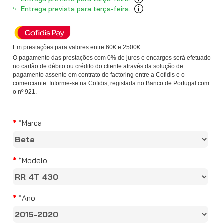
Entrega prevista para terça-feira.
Em prestações para valores entre 60€ e 2500€
O pagamento das prestações com 0% de juros e encargos será efetuado
no cartão de débito ou crédito do cliente através da solução de
pagamento assente em contrato de factoring entre a Cofidis e o
comerciante. Informe-se na Cofidis, registada no Banco de Portugal com
o nº 921.
*Marca
*Modelo
*Ano