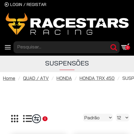
LOGIN / REGISTAR
0
SUSPENSÕES
Home
QUAD / ATV
HONDA
HONDA TRX 450
SUS
0